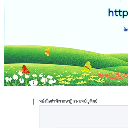
หนังสือคำพิพากษาฎีกา/บทบัญฑิตย์