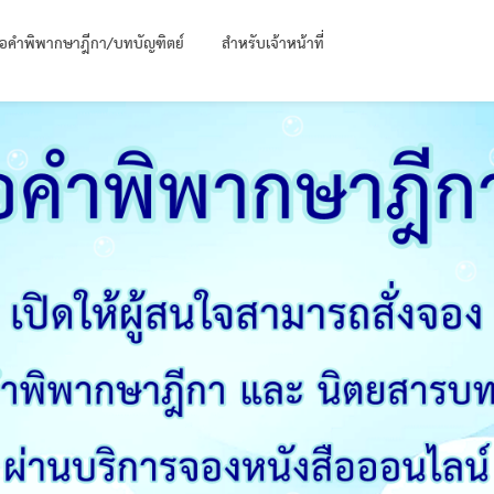
ือคำพิพากษาฎีกา/บทบัญฑิตย์
สำหรับเจ้าหน้าที่