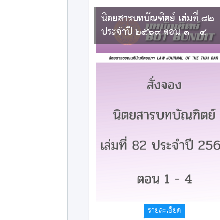
นิตยสารบทบัณฑิตย์ เล่มที่ ๘๒
ประจำปี ๒๕๖๙ ตอน ๑ – ๔
ราคารับเอง
600
บาท
รายละเอียด